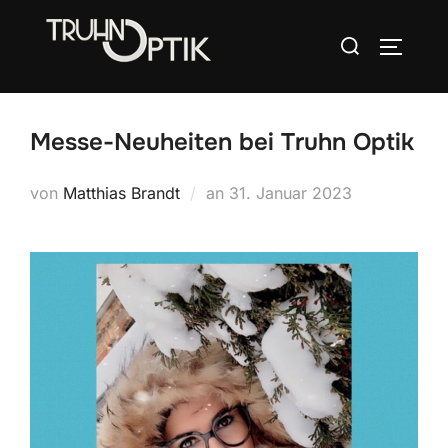
Zum
Suchen
Inhalt
SEITEN
nach:
springen
Messe-Neuheiten bei Truhn Optik
Veröffentlicht
von
Matthias Brandt
an
31. Januar 2023
am